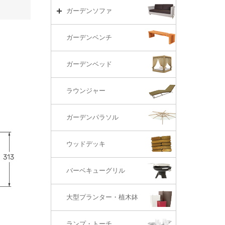
リビング・ソファ
ガーデンテーブル（海外在庫）
ガーデンチェアーTOP
ガーデンソファ
ラウンジ・ベッド
ダイニングテーブル
ガーデンチェアー（海外在庫）
ガーデンソファTOP
ガーデンベンチ
バーカウンター
コーヒーテーブル
ダイニングチェアー
1S・ラウンジチェアー
ガーデンベッド
サイド・エンドテーブル
カウンター・バーチェアー
2S・2.5Sソファ
ラウンジャー
カウンター・バーテーブル
座椅子
3Sソファ
ガーデンパラソル
コーナー・カウチソファ
ウッドデッキ
オットマン・スツール
バーベキューグリル
大型プランター・植木鉢
ランプ・トーチ