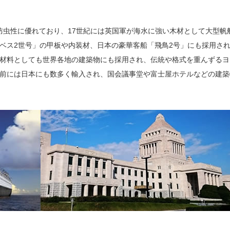
防虫性に優れており、17世紀には英国軍が海水に強い木材として大型帆
ベス2世号」の甲板や内装材、日本の豪華客船「飛鳥2号」にも採用さ
材料としても世界各地の建築物にも採用され、伝統や格式を重んずるヨ
前には日本にも数多く輸入され、国会議事堂や富士屋ホテルなどの建築