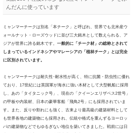
んだんに使っています
ミャンマーチークは別名「本チーク」と呼ばれ、世界でも北米産ウ
ォールナット・ローズウッドに並び三大銘木として数えられる、ア
ジアが世界に誇る銘木です。
一般的に「チーク材」の総称とされて
しまっているインドネシアやマレーシアの「植林チーク」とは完全
に区別されています。
ミャンマーチークは耐久性･耐水性が高く、特に抗菌・防虫性に優れ
ており、17世紀には英国軍が海水に強い木材として大型帆船に採用
し、あの「タイタニック号」、現在の「クイーンエリザベス2世号」
の甲板や内装材、日本の豪華客船「飛鳥2号」にも採用されていま
す。また、反りや割れにも強く、古来より最高級の建築材料として
も世界各地の建築物にも採用され、伝統や格式を重んずるヨーロッ
パの建築物などでもゆるぎない地位を築いてきました。戦前には日