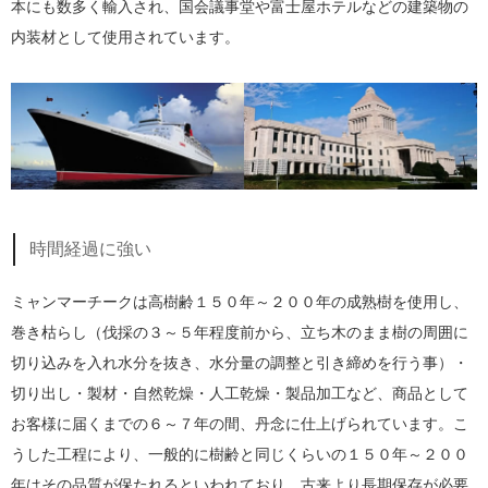
本にも数多く輸入され、国会議事堂や富士屋ホテルなどの建築物の
内装材として使用されています。
時間経過に強い
ミャンマーチークは高樹齢１５０年～２００年の成熟樹を使用し、
巻き枯らし（伐採の３～５年程度前から、立ち木のまま樹の周囲に
切り込みを入れ水分を抜き、水分量の調整と引き締めを行う事）・
切り出し・製材・自然乾燥・人工乾燥・製品加工など、商品として
お客様に届くまでの６～７年の間、丹念に仕上げられています。こ
うした工程により、一般的に樹齢と同じくらいの１５０年～２００
年はその品質が保たれるといわれており、古来より長期保存が必要