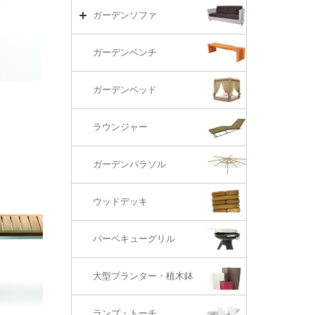
リビング・ソファ
ガーデンテーブル（海外在庫）
ガーデンチェアーTOP
ガーデンソファ
ラウンジ・ベッド
ダイニングテーブル
ガーデンチェアー（海外在庫）
ガーデンソファTOP
ガーデンベンチ
バーカウンター
コーヒーテーブル
ダイニングチェアー
1S・ラウンジチェアー
ガーデンベッド
サイド・エンドテーブル
カウンター・バーチェアー
2S・2.5Sソファ
ラウンジャー
カウンター・バーテーブル
座椅子
3Sソファ
ガーデンパラソル
コーナー・カウチソファ
ウッドデッキ
オットマン・スツール
バーベキューグリル
大型プランター・植木鉢
ランプ・トーチ