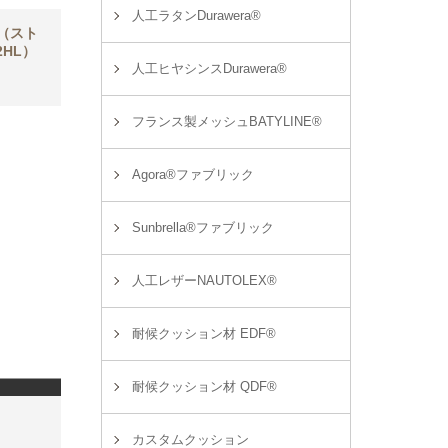
人工ラタンDurawera®
（スト
2HL）
人工ヒヤシンスDurawera®
フランス製メッシュBATYLINE®
Agora®ファブリック
Sunbrella®ファブリック
人工レザーNAUTOLEX®
耐候クッション材 EDF®
耐候クッション材 QDF®
カスタムクッション