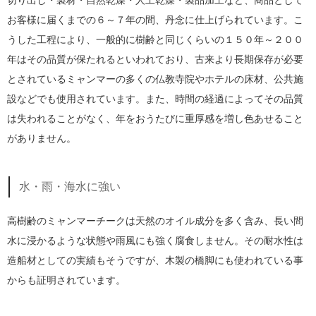
切り出し・製材・自然乾燥・人工乾燥・製品加工など、商品として
お客様に届くまでの６～７年の間、丹念に仕上げられています。こ
うした工程により、一般的に樹齢と同じくらいの１５０年～２００
年はその品質が保たれるといわれており、古来より長期保存が必要
とされているミャンマーの多くの仏教寺院やホテルの床材、公共施
設などでも使用されています。また、時間の経過によってその品質
は失われることがなく、年をおうたびに重厚感を増し色あせること
がありません。
水・雨・海水に強い
高樹齢のミャンマーチークは天然のオイル成分を多く含み、長い間
水に浸かるような状態や雨風にも強く腐食しません。その耐水性は
造船材としての実績もそうですが、木製の橋脚にも使われている事
からも証明されています。