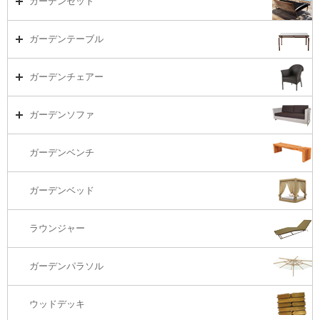
ガーデンセット
ガーデンセット（海外在庫）
ガーデンテーブル
ダイニング
ガーデンテーブルTOP
ガーデンチェアー
リビング・ソファ
ガーデンテーブル（海外在庫）
ガーデンチェアーTOP
ガーデンソファ
ラウンジ・ベッド
ダイニングテーブル
ガーデンチェアー（海外在庫）
ガーデンソファTOP
ガーデンベンチ
バーカウンター
コーヒーテーブル
ダイニングチェアー
1S・ラウンジチェアー
ガーデンベッド
サイド・エンドテーブル
カウンター・バーチェアー
2S・2.5Sソファ
ラウンジャー
カウンター・バーテーブル
座椅子
3Sソファ
ガーデンパラソル
コーナー・カウチソファ
ウッドデッキ
オットマン・スツール