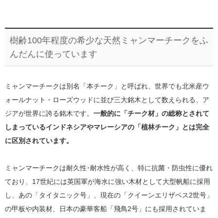
樹齢100年程度の希少な天然ミャンマーチークをふ
んだんに使っています
ミャンマーチークは別名「本チーク」と呼ばれ、世界でも北米産ウ
ォールナット・ローズウッドに並び三大銘木として数えられる、ア
ジアが世界に誇る銘木です。
一般的に「チーク材」の総称とされて
しまっているインドネシアやマレーシアの「植林チーク」とは完全
に区別されています。
ミャンマーチークは耐久性･耐水性が高く、特に抗菌・防虫性に優れ
ており、17世紀には英国軍が海水に強い木材として大型帆船に採用
し、あの「タイタニック号」、現在の「クイーンエリザベス2世号」
の甲板や内装材、日本の豪華客船「飛鳥2号」にも採用されていま