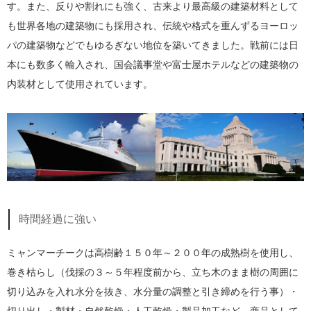
す。また、反りや割れにも強く、古来より最高級の建築材料として
も世界各地の建築物にも採用され、伝統や格式を重んずるヨーロッ
パの建築物などでもゆるぎない地位を築いてきました。戦前には日
本にも数多く輸入され、国会議事堂や富士屋ホテルなどの建築物の
内装材として使用されています。
時間経過に強い
ミャンマーチークは高樹齢１５０年～２００年の成熟樹を使用し、
巻き枯らし（伐採の３～５年程度前から、立ち木のまま樹の周囲に
切り込みを入れ水分を抜き、水分量の調整と引き締めを行う事）・