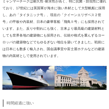
ミャンマーチークは耐久性･耐水性が高く、特に抗菌・防虫性に優れ
ており、17世紀には英国軍が海水に強い木材として大型帆船に採用
し、あの「タイタニック号」、現在の「クイーンエリザベス２世
号」の甲板や内装材、日本の豪華客船「飛鳥Ⅱ号」にも採用されて
います。また、反りや割れにも強く、古来より最高級の建築材料と
しても世界各地の建築物にも採用され、伝統や格式を重んずるヨー
ロッパの建築物などでもゆるぎない地位を築いてきました。戦前に
は日本にも数多く輸入され、国会議事堂や富士屋ホテルなどの建築
物の内装材として使用されています。
時間経過に強い