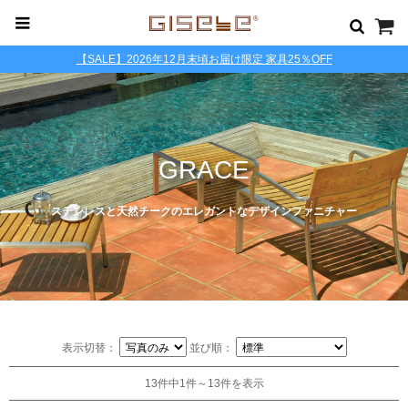
【SALE】2026年12月末頃お届け限定 家具25％OFF
GRACE
ステンレスと天然チークのエレガントなデザインファニチャー
表示切替：
並び順：
13件中1件～13件を表示