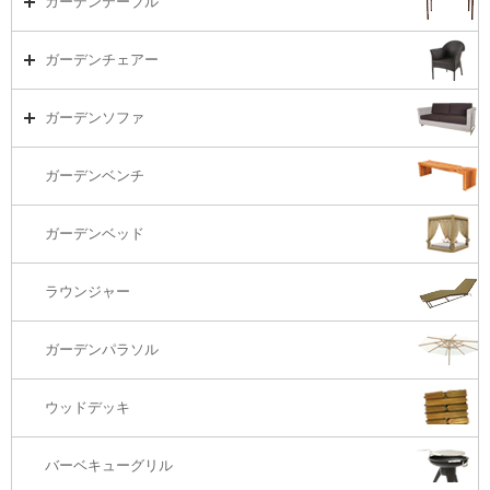
ガーデンテーブル
ダイニング
ガーデンテーブルTOP
ガーデンチェアー
リビング・ソファ
ガーデンテーブル（海外在庫）
ガーデンチェアーTOP
ガーデンソファ
ラウンジ・ベッド
ダイニングテーブル
ガーデンチェアー（海外在庫）
ガーデンソファTOP
ガーデンベンチ
バーカウンター
コーヒーテーブル
ダイニングチェアー
1S・ラウンジチェアー
ガーデンベッド
サイド・エンドテーブル
カウンター・バーチェアー
2S・2.5Sソファ
ラウンジャー
カウンター・バーテーブル
座椅子
3Sソファ
ガーデンパラソル
コーナー・カウチソファ
ウッドデッキ
オットマン・スツール
バーベキューグリル