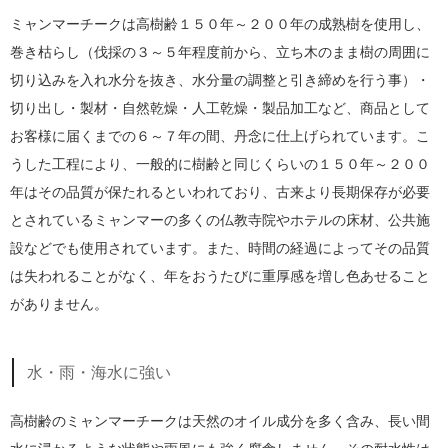
ミャンマーチークは高樹齢１５０年～２００年の成熟樹を使用し、
巻き枯らし（伐採の３～５年程度前から、立ち木のまま樹の周囲に
切り込みを入れ水分を抜き、水分量の調整と引き締めを行う事）・
切り出し・製材・自然乾燥・人工乾燥・製品加工など、商品として
お客様に届くまでの６～７年の間、丹念に仕上げられています。こ
うした工程により、一般的に樹齢と同じくらいの１５０年～２００
年はその品質が保たれるといわれており、古来より長期保存が必要
とされているミャンマーの多くの仏教寺院やホテルの床材、公共施
設などでも使用されています。また、時間の経過によってその品質
は失われることがなく、年をおうたびに重厚感を増し色あせること
がありません。
水・雨・海水に強い
高樹齢のミャンマーチークは天然のオイル成分を多く含み、長い間