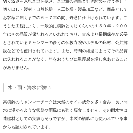
切り込みを入れ水分を抜き、水分量の調整と引き締めを行う事）・
切り出し・製材・自然乾燥・人工乾燥・製品加工など、商品として
お客様に届くまでの６～７年の間、丹念に仕上げられています。こ
うした工程により、一般的に樹齢と同じくらいの１５０年～２００
年はその品質が保たれるといわれており、古来より長期保存が必要
とされているミャンマーの多くの仏教寺院やホテルの床材、公共施
設などでも使用されています。また、時間の経過によってその品質
は失われることがなく、年をおうたびに重厚感を増し色あせること
がありません。
水・雨・海水に強い
高樹齢のミャンマーチークは天然のオイル成分を多く含み、長い間
水に浸かるような状態や雨風にも強く腐食しません。その耐水性は
造船材としての実績もそうですが、木製の橋脚にも使われている事
からも証明されています。