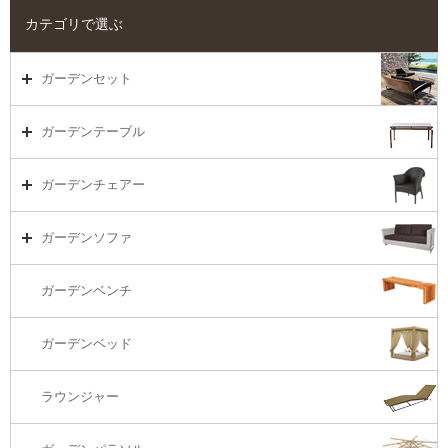
カテゴリで選ぶ
ガーデンセット
ガーデンセット（海外在庫）
ガーデンテーブル
ダイニング
ガーデンテーブルTOP
ガーデンチェアー
リビング・ソファ
ガーデンテーブル（海外在庫）
ガーデンチェアーTOP
ガーデンソファ
ラウンジ・ベッド
ダイニングテーブル
ガーデンチェアー（海外在庫）
ガーデンソファTOP
ガーデンベンチ
バーカウンター
コーヒーテーブル
ダイニングチェアー
1S・ラウンジチェアー
ガーデンベッド
サイド・エンドテーブル
カウンター・バーチェアー
2S・2.5Sソファ
ラウンジャー
カウンター・バーテーブル
座椅子
3Sソファ