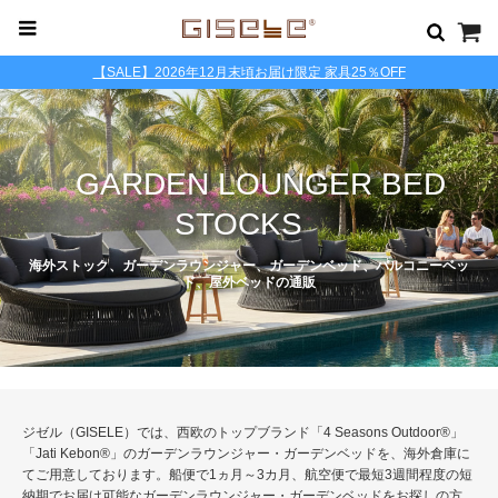
【SALE】2026年12月末頃お届け限定 家具25％OFF
GARDEN LOUNGER BED
STOCKS
海外ストック、ガーデンラウンジャー、ガーデンベッド、バルコニーベッ
ド、屋外ベッドの通販
ジゼル（GISELE）では、西欧のトップブランド「4 Seasons Outdoor®」
「Jati Kebon®」のガーデンラウンジャー・ガーデンベッドを、海外倉庫に
てご用意しております。船便で1ヵ月～3カ月、航空便で最短3週間程度の短
納期でお届け可能なガーデンラウンジャー・ガーデンベッドをお探しの方