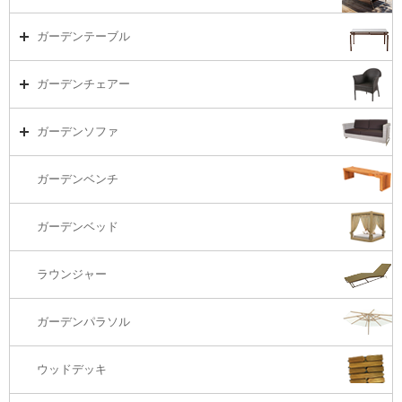
ガーデンセット（海外在庫）
ガーデンテーブル
ダイニング
ガーデンテーブルTOP
ガーデンチェアー
リビング・ソファ
ガーデンテーブル（海外在庫）
ガーデンチェアーTOP
ガーデンソファ
ラウンジ・ベッド
ダイニングテーブル
ガーデンチェアー（海外在庫）
ガーデンソファTOP
ガーデンベンチ
バーカウンター
コーヒーテーブル
ダイニングチェアー
1S・ラウンジチェアー
ガーデンベッド
サイド・エンドテーブル
カウンター・バーチェアー
2S・2.5Sソファ
ラウンジャー
カウンター・バーテーブル
座椅子
3Sソファ
ガーデンパラソル
コーナー・カウチソファ
ウッドデッキ
オットマン・スツール