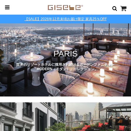
【SALE】2026年12月末頃お届け限定 家具25％OFF
PARIS
世界のリゾートホテルに採用され続けるガーデンファニチャー
「MODERN（モダン）」コレクション。