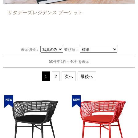
サタデーズレジデンス プーケット
表示切替：
並び順：
50件中1件～40件を表示
1
2
次へ
最後へ