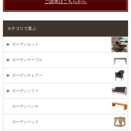
ご請求はこちらから
カテゴリで選ぶ
ガーデンセット
ガーデンセット（海外在庫）
ガーデンテーブル
ダイニング
ガーデンテーブルTOP
ガーデンチェアー
リビング・ソファ
ガーデンテーブル（海外在庫）
ガーデンチェアーTOP
ガーデンソファ
ラウンジ・ベッド
ダイニングテーブル
ガーデンチェアー（海外在庫）
ガーデンソファTOP
ガーデンベンチ
バーカウンター
コーヒーテーブル
ダイニングチェアー
1S・ラウンジチェアー
ガーデンベッド
サイド・エンドテーブル
カウンター・バーチェアー