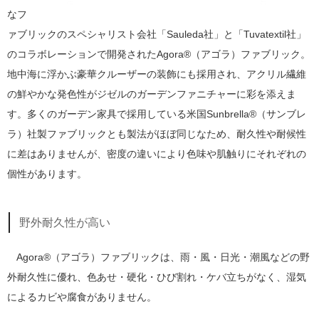
なフ
ァブリックのスペシャリスト会社「Sauleda社」と「Tuvatextil社」
のコラボレーションで開発されたAgora®（アゴラ）ファブリック。
地中海に浮かぶ豪華クルーザーの装飾にも採用され、アクリル繊維
の鮮やかな発色性がジゼルのガーデンファニチャーに彩を添えま
す。多くのガーデン家具で採用している米国Sunbrella®（サンブレ
ラ）社製ファブリックとも製法がほぼ同じなため、耐久性や耐候性
に差はありませんが、密度の違いにより色味や肌触りにそれぞれの
個性があります。
野外耐久性が高い
Agora®（アゴラ）ファブリックは、雨・風・日光・潮風などの野
外耐久性に優れ、色あせ・硬化・ひび割れ・ケバ立ちがなく、湿気
によるカビや腐食がありません。