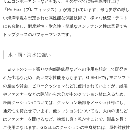
リムコンポーネントなどもあり、そのすべてに特殊保護仕上げ
「PreFixx（プレフィックス）」が施されています。最も要求の厳し
い海洋環境を想定された高性能な保護技術で、様々な検査・テスト
にも合格し、耐摩耗性・耐久性・簡単なメンテナンス性は業界でも
トップクラスのパフォーマンスです。
水・雨・海水に強い
ヨットのシート張りや内部装飾品などへの使用を想定して開発さ
れた生地なため、高い防水性能をもちます。GISELEでは主にソファ
の座面や背面、ピロークッションなどに使用されていますが、縫製
やファスナーなどの隙間から水分が中のクッション材に入るため、
座面クッションについては、クッション底部をメッシュ仕様にし、
通気性を持たせています。他クッションについても、大雨の後など
はファスナーを開けるなど、換気し良く乾かすことで、製品を長く
ご使用になれます。GISELEのクッションの中身材には、屋外対候性