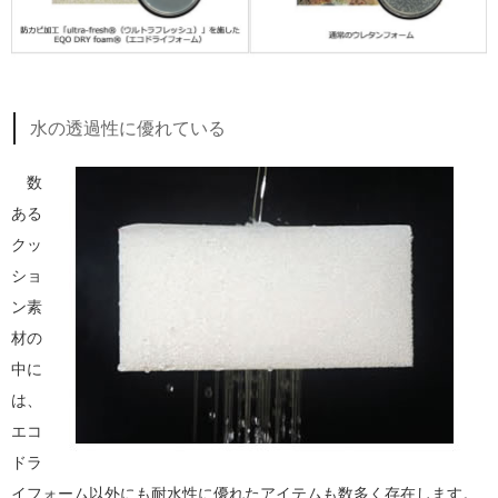
水の透過性に優れている
数
ある
クッ
ショ
ン素
材の
中に
は、
エコ
ドラ
イフォーム以外にも耐水性に優れたアイテムも数多く存在します。