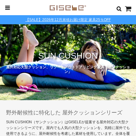
【SALE】2026年12月末頃お届け限定 家具25％OFF
SUN CUSHION
屋外対応大型クッション、リゾートアウトドアリビング家具「サンクッショ
ン」
野外耐候性に特化した 屋外クッションシリーズ
SUN CUSHION（サンクッション）はGISELEが提案する屋外対応の大型ク
ッションシリーズです。屋内でも人気の大型クッションを、気軽に屋外でも
使用できるように、屋外耐候性を考慮した素材を使用しています。全体を覆