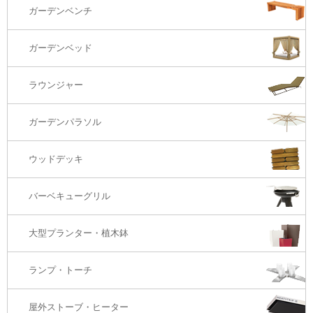
ガーデンチェアー（海外在庫）
ガーデンソファTOP
ガーデンベンチ
バーカウンター
コーヒーテーブル
ダイニングチェアー
1S・ラウンジチェアー
ガーデンベッド
サイド・エンドテーブル
カウンター・バーチェアー
2S・2.5Sソファ
ラウンジャー
カウンター・バーテーブル
座椅子
3Sソファ
ガーデンパラソル
コーナー・カウチソファ
ウッドデッキ
オットマン・スツール
バーベキューグリル
大型プランター・植木鉢
ランプ・トーチ
屋外ストーブ・ヒーター