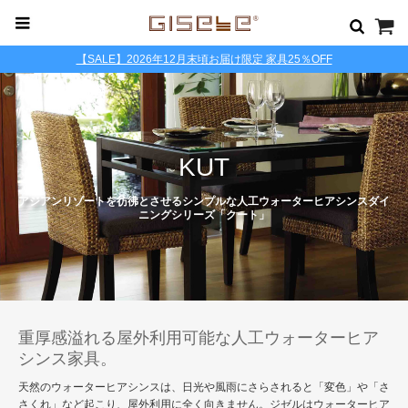
【SALE】2026年12月末頃お届け限定 家具25％OFF
KUT
アジアンリゾートを彷彿とさせるシンプルな人工ウォーターヒアシンスダイ
ニングシリーズ「クート」
重厚感溢れる屋外利用可能な人工ウォーターヒア
シンス家具。
天然のウォーターヒアシンスは、日光や風雨にさらされると「変色」や「さ
さくれ」など起こり、屋外利用に全く向きません。ジゼルはウォーターヒア