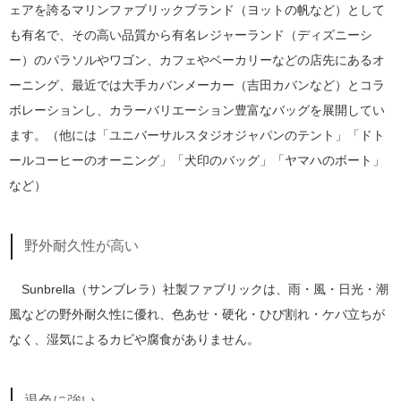
ェアを誇るマリンファブリックブランド（ヨットの帆など）として
も有名で、その高い品質から有名レジャーランド（ディズニーシ
ー）のパラソルやワゴン、カフェやベーカリーなどの店先にあるオ
ーニング、最近では大手カバンメーカー（吉田カバンなど）とコラ
ボレーションし、カラーバリエーション豊富なバッグを展開してい
ます。（他には「ユニバーサルスタジオジャパンのテント」「ドト
ールコーヒーのオーニング」「犬印のバッグ」「ヤマハのボート」
など）
野外耐久性が高い
Sunbrella（サンブレラ）社製ファブリックは、雨・風・日光・潮
風などの野外耐久性に優れ、色あせ・硬化・ひび割れ・ケバ立ちが
なく、湿気によるカビや腐食がありません。
退色に強い