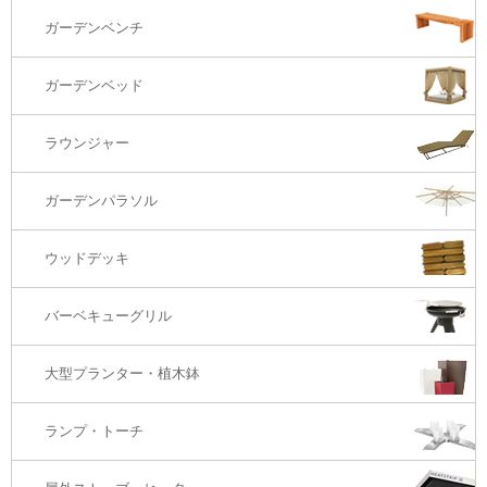
ダイニングテーブル
ガーデンチェアー（海外在庫）
ガーデンソファTOP
ガーデンベンチ
バーカウンター
コーヒーテーブル
ダイニングチェアー
1S・ラウンジチェアー
ガーデンベッド
サイド・エンドテーブル
カウンター・バーチェアー
2S・2.5Sソファ
ラウンジャー
カウンター・バーテーブル
座椅子
3Sソファ
ガーデンパラソル
コーナー・カウチソファ
ウッドデッキ
オットマン・スツール
バーベキューグリル
大型プランター・植木鉢
ランプ・トーチ