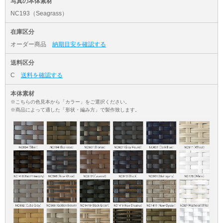
写真の本体素材
NC193（Seagrass）
在庫区分
オーダー商品
納期目安を確認する
送料区分
C
送料を確認する
本体素材
※こちらの色見本から「カラー」をご選択ください。
※商品によって適した「形状・編み方」で製作致します。