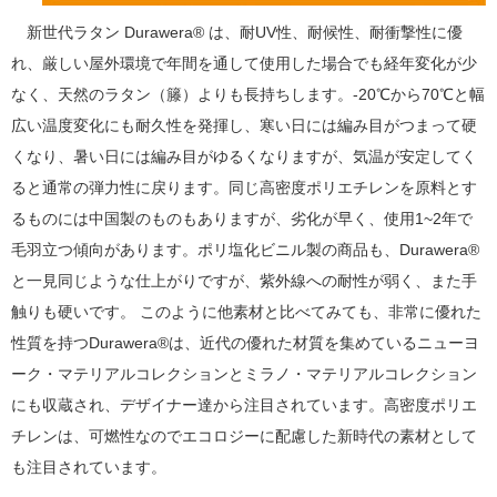
新世代ラタン Durawera® は、耐UV性、耐候性、耐衝撃性に優
れ、厳しい屋外環境で年間を通して使用した場合でも経年変化が少
なく、天然のラタン（籐）よりも長持ちします。-20℃から70℃と幅
広い温度変化にも耐久性を発揮し、寒い日には編み目がつまって硬
くなり、暑い日には編み目がゆるくなりますが、気温が安定してく
ると通常の弾力性に戻ります。同じ高密度ポリエチレンを原料とす
るものには中国製のものもありますが、劣化が早く、使用1~2年で
毛羽立つ傾向があります。ポリ塩化ビニル製の商品も、Durawera®
と一見同じような仕上がりですが、紫外線への耐性が弱く、また手
触りも硬いです。 このように他素材と比べてみても、非常に優れた
性質を持つDurawera®は、近代の優れた材質を集めているニューヨ
ーク・マテリアルコレクションとミラノ・マテリアルコレクション
にも収蔵され、デザイナー達から注目されています。高密度ポリエ
チレンは、可燃性なのでエコロジーに配慮した新時代の素材として
も注目されています。