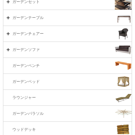
ガーデンセット
ガーデンセット（海外在庫）
ガーデンテーブル
ダイニング
ガーデンテーブルTOP
ガーデンチェアー
リビング・ソファ
ガーデンテーブル（海外在庫）
ガーデンチェアーTOP
ガーデンソファ
ラウンジ・ベッド
ダイニングテーブル
ガーデンチェアー（海外在庫）
ガーデンソファTOP
ガーデンベンチ
バーカウンター
コーヒーテーブル
ダイニングチェアー
1S・ラウンジチェアー
ガーデンベッド
サイド・エンドテーブル
カウンター・バーチェアー
2S・2.5Sソファ
ラウンジャー
カウンター・バーテーブル
座椅子
3Sソファ
ガーデンパラソル
コーナー・カウチソファ
ウッドデッキ
オットマン・スツール