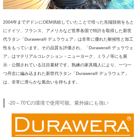
2004年までデドンにOEM供給していたことで培った先端技術をもと
にドイツ、フランス、アメリカなど世界各国で特許を取得した新世
代ラタン「Durawera® デュラウェア」は非常に優れた耐候性と加工
性をもっています。その品質を評価され、「Durawera® デュラウェ
ア」はマテリアルコレクション・ニューヨーク、ミラノ等にも展
示・公開されている注目素材です。熟練の家具職人により、一つ一
つ丹念に編み込まれた新世代ラタン「Durawera® デュラウェア」
は、非常に滑らかな風合いを持ちます。
-20～70℃の環境で使用可能。紫外線にも強い