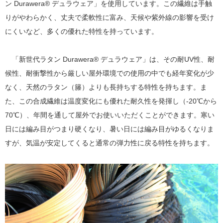
ン Durawera® デュラウェア」を使用しています。この繊維は手触
りがやわらかく、丈夫で柔軟性に富み、天候や紫外線の影響を受け
にくいなど、多くの優れた特性を持っています。
「新世代ラタン Durawera® デュラウェア」は、その耐UV性、耐
候性、耐衝撃性から厳しい屋外環境での使用の中でも経年変化が少
なく、天然のラタン（籐）よりも長持ちする特性を持ちます。ま
た、この合成繊維は温度変化にも優れた耐久性を発揮し（-20℃から
70℃）、年間を通して屋外でお使いいただくことができます。寒い
日には編み目がつまり硬くなり、暑い日には編み目がゆるくなりま
すが、気温が安定してくると通常の弾力性に戻る特性を持ちます。