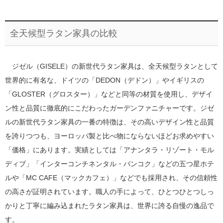
全天候型ラタン家具の比較
ジゼル（GISELE）の新世代ラタン家具は、全天候型ラタンとして
世界的に有名な、ドイツの「DEDON（デドン）」やイギリスの
「GLOSTER（グロスター）」などと同等の材質を使用し、デザイ
ン性と品質に徹底的にこだわったガーデンファニチャーです。ジゼ
ルの新世代ラタン家具の一番の特徴は、その高いデザイン性と品質
を誇りつつも、ヨーロッパ製と比べ物にならないほどお求めやすい
「価格」にあります。実績としては「アナンタラ・リゾート・モル
ディブ」「インターコンチネンタル・バンコク」などの五つ星ホテ
ルや「MC CAFE（マックカフェ）」などでも採用され、その信頼性
の高さが証明されています。職人の手によって、ひとつひとつしっ
かりと丁寧に編み込まれたラタン家具は、世界に誇る自慢の逸品で
す。