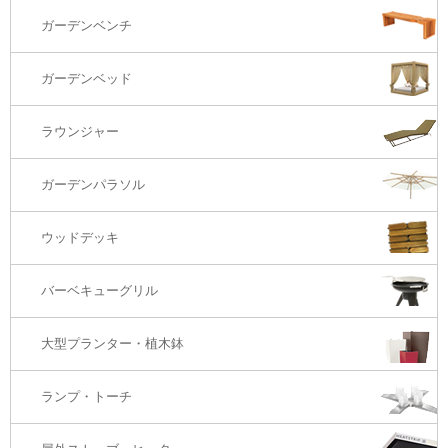
ダイニングテーブル
ガーデンチェアー（海外在庫）
ガーデンソファTOP
ガーデンベンチ
バーカウンター
コーヒーテーブル
ダイニングチェアー
1S・ラウンジチェアー
ガーデンベッド
サイド・エンドテーブル
カウンター・バーチェアー
2S・2.5Sソファ
ラウンジャー
カウンター・バーテーブル
座椅子
3Sソファ
ガーデンパラソル
コーナー・カウチソファ
ウッドデッキ
オットマン・スツール
バーベキューグリル
大型プランター・植木鉢
ランプ・トーチ